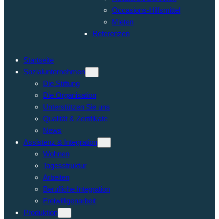
Occasions-Hilfsmittel
Mieten
Referenzen
Startseite
Sozialunternehmen
Die Stiftung
Die Organisation
Unterstützen Sie uns
Qualität & Zertifikate
News
Assistenz & Integration
Wohnen
Tagesstruktur
Arbeiten
Berufliche Integration
Freiwilligenarbeit
Produktion