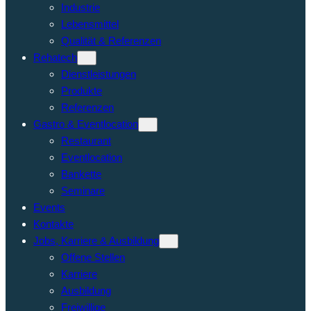
Industrie
Lebensmittel
Qualität & Referenzen
Rehatech
Dienstleistungen
Produkte
Referenzen
Gastro & Eventlocation
Restaurant
Eventlocation
Bankette
Seminare
Events
Kontakte
Jobs, Karriere & Ausbildung
Offene Stellen
Karriere
Ausbildung
Freiwillige