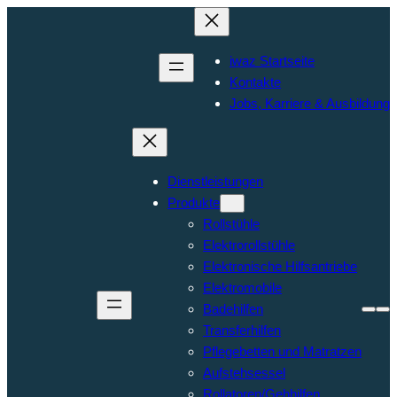
iwaz Startseite
Kontakte
Jobs, Karriere & Ausbildung
Dienstleistungen
Produkte
Rollstühle
Elektrorollstühle
Elektronische Hilfsantriebe
Elektromobile
Badehilfen
Transferhilfen
Pflegebetten und Matratzen
Aufstehsessel
Rollatoren/Gehhilfen