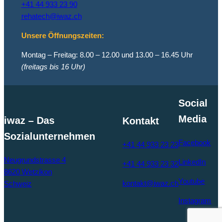
+41 44 933 23 90
rehatech@iwaz.ch
Unsere Öffnungszeiten:
Montag – Freitag: 8.00 – 12.00 und 13.00 – 16.45 Uhr
(freitags bis 16 Uhr)
Social
Media
iwaz – Das
Kontakt
Sozialunternehmen
Facebook
+41 44 933 23 23
Neugrundstrasse 4
LinkedIn
+41 44 933 23 32
8620 Wetzikon
Youtube
kontakt@iwaz.ch
Schweiz
Instagram