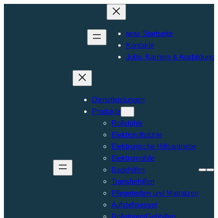
iwaz Startseite
Kontakte
Jobs, Karriere & Ausbildung
Dienstleistungen
Produkte
Rollstühle
Elektrorollstühle
Elektronische Hilfsantriebe
Elektromobile
Badehilfen
Transferhilfen
Pflegebetten und Matratzen
Aufstehsessel
Rollatoren/Gehhilfen