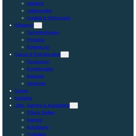
Industrie
Lebensmittel
Qualität & Referenzen
Rehatech
Dienstleistungen
Produkte
Referenzen
Gastro & Eventlocation
Restaurant
Eventlocation
Bankette
Seminare
Events
Kontakte
Jobs, Karriere & Ausbildung
Offene Stellen
Karriere
Ausbildung
Freiwillige