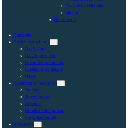
Occasions-Hilfsmittel
Mieten
Referenzen
Startseite
Sozialunternehmen
Die Stiftung
Die Organisation
Unterstützen Sie uns
Qualität & Zertifikate
News
Assistenz & Integration
Wohnen
Tagesstruktur
Arbeiten
Berufliche Integration
Freiwilligenarbeit
Produktion