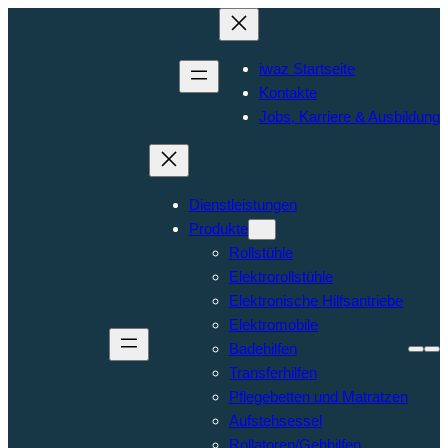
iwaz Startseite
Kontakte
Jobs, Karriere & Ausbildung
Dienstleistungen
Produkte
Rollstühle
Elektrorollstühle
Elektronische Hilfsantriebe
Elektromobile
Badehilfen
Transferhilfen
Pflegebetten und Matratzen
Aufstehsessel
Rollatoren/Gehhilfen