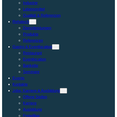
Industrie
Lebensmittel
Qualität & Referenzen
Rehatech
Dienstleistungen
Produkte
Referenzen
Gastro & Eventlocation
Restaurant
Eventlocation
Bankette
Seminare
Events
Kontakte
Jobs, Karriere & Ausbildung
Offene Stellen
Karriere
Ausbildung
Freiwillige