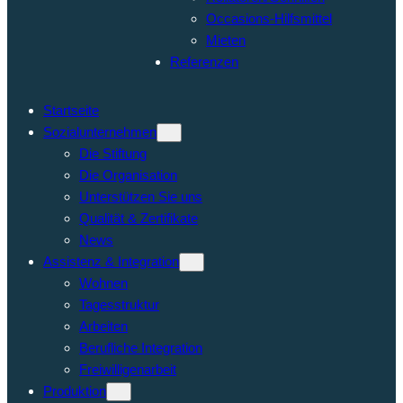
Occasions-Hilfsmittel
Mieten
Referenzen
Startseite
Sozialunternehmen
Die Stiftung
Die Organisation
Unterstützen Sie uns
Qualität & Zertifikate
News
Assistenz & Integration
Wohnen
Tagesstruktur
Arbeiten
Berufliche Integration
Freiwilligenarbeit
Produktion