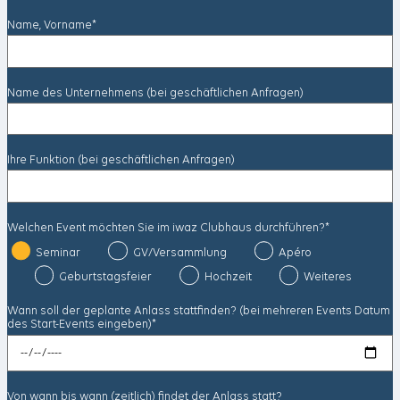
Name, Vorname*
Name des Unternehmens (bei geschäftlichen Anfragen)
Ihre Funktion (bei geschäftlichen Anfragen)
Welchen Event möchten Sie im iwaz Clubhaus durchführen?*
Seminar
GV/Versammlung
Apéro
Geburtstagsfeier
Hochzeit
Weiteres
Wann soll der geplante Anlass stattfinden? (bei mehreren Events Datum
des Start-Events eingeben)*
Von wann bis wann (zeitlich) findet der Anlass statt?