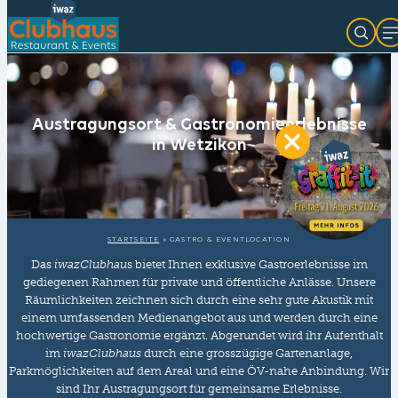
Austragungsort & Gastronomieerlebnisse
in Wetzikon
STARTSEITE
»
GASTRO & EVENTLOCATION
Das
iwazClubhau
s bietet Ihnen exklusive Gastroerlebnisse im
gediegenen Rahmen für private und öffentliche Anlässe. Unsere
Räumlichkeiten zeichnen sich durch eine sehr gute Akustik mit
einem umfassenden Medienangebot aus und werden durch eine
hochwertige Gastronomie ergänzt. Abgerundet wird ihr Aufenthalt
im
iwazClubhaus
durch eine grosszügige Gartenanlage,
Parkmöglichkeiten auf dem Areal und eine ÖV-nahe Anbindung. Wir
sind Ihr Austragungsort für gemeinsame Erlebnisse.