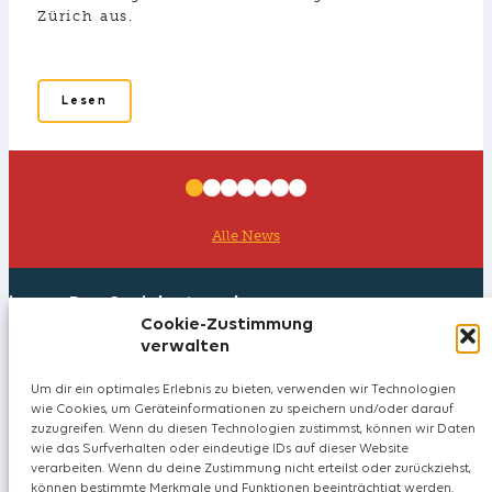
Zürich aus.
Lesen
Alle News
iwaz – Das Sozialunternehmen
Cookie-Zustimmung
verwalten
Neugrundstrasse 4
8620 Wetzikon
Um dir ein optimales Erlebnis zu bieten, verwenden wir Technologien
Schweiz
wie Cookies, um Geräteinformationen zu speichern und/oder darauf
zuzugreifen. Wenn du diesen Technologien zustimmst, können wir Daten
Social Media
Kontakt
wie das Surfverhalten oder eindeutige IDs auf dieser Website
verarbeiten. Wenn du deine Zustimmung nicht erteilst oder zurückziehst,
Facebook
können bestimmte Merkmale und Funktionen beeinträchtigt werden.
+41 44 933 23 23