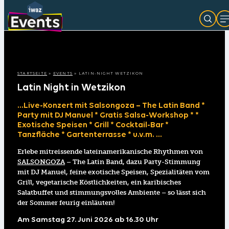
STARTSEITE
»
EVENTS
»
LATIN-NIGHT WETZIKON
Latin Night in Wetzikon
…Live-Konzert mit Salsongoza – The Latin Band *
Party mit DJ Manuel * Gratis Salsa-Workshop * *
Exotische Speisen * Grill * Cocktail-Bar *
Tanzfläche * Gartenterrasse * u.v.m. …
Erlebe mitreissende lateinamerikanische Rhythmen von
SALSONGOZA
– The Latin Band, dazu Party-Stimmung
mit DJ Manuel, feine exotische Speisen, Spezialitäten vom
Grill, vegetarische Köstlichkeiten, ein karibisches
Salatbuffet und stimmungsvolles Ambiente – so lässt sich
der Sommer feurig einläuten!
Am Samstag 27. Juni 2026 ab 16.30 Uhr