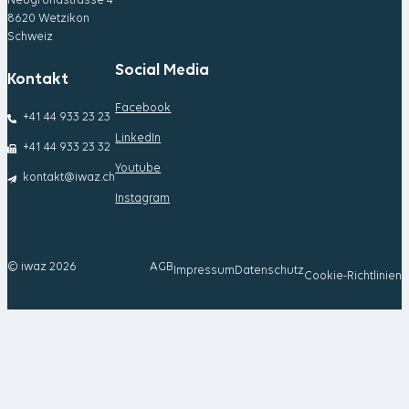
Neugrundstrasse 4
8620 Wetzikon
Schweiz
Social Media
Kontakt
Facebook
+41 44 933 23 23
LinkedIn
+41 44 933 23 32
Youtube
kontakt@iwaz.ch
Instagram
© iwaz 2026
AGB
Impressum
Datenschutz
Cookie-Richtlinien