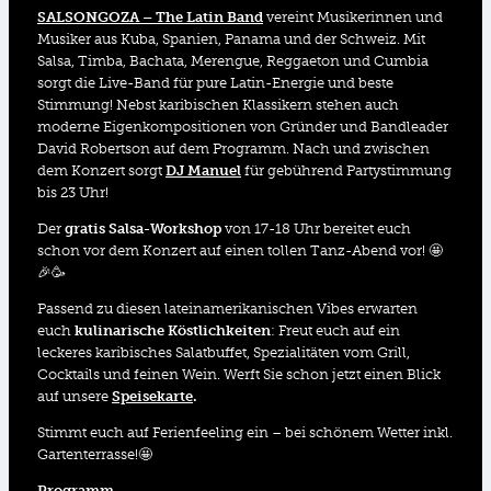
SALSONGOZA – The Latin Band
vereint Musikerinnen und
Musiker aus Kuba, Spanien, Panama und der Schweiz. Mit
Salsa, Timba, Bachata, Merengue, Reggaeton und Cumbia
sorgt die Live-Band für pure Latin-Energie und beste
Stimmung! Nebst karibischen Klassikern stehen auch
moderne Eigenkompositionen von Gründer und Bandleader
David Robertson auf dem Programm. Nach und zwischen
dem Konzert sorgt
DJ Manuel
für gebührend Partystimmung
bis 23 Uhr!
Der
gratis Salsa-Workshop
von 17-18 Uhr bereitet euch
schon vor dem Konzert auf einen tollen Tanz-Abend vor! 🤩
🎉🥳
Passend zu diesen lateinamerikanischen Vibes erwarten
euch
kulinarische Köstlichkeiten
: Freut euch auf ein
leckeres karibisches Salatbuffet, Spezialitäten vom Grill,
Cocktails und feinen Wein. Werft Sie schon jetzt einen Blick
auf unsere
Speisekarte
.
Stimmt euch auf Ferienfeeling ein – bei schönem Wetter inkl.
Gartenterrasse!🤩
Programm