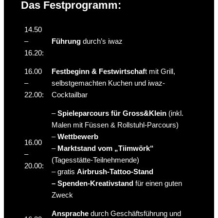
Das Festprogramm:
14.50
–
Führung
durch’s iwaz
16.20:
16.00
Festbeginn & Festwirtschaf
t mit Grill,
–
selbstgemachten Kuchen und iwaz-
22.00:
Cocktailbar
–
Spieleparcours für Gross&Klein
(inkl.
Malen mit Füssen & Rollstuhl-Parcours)
–
Wettbewerb
16.00
–
Marktstand vom „Tiimwörk“
–
(Tagesstätte-Teilnehmende)
20.00:
– gratis
Airbrush-Tattoo-Stand
– Spenden-Kreativstand
für einen guten
Zweck
Ansprache
durch Geschäftsführung und