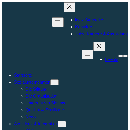
iwaz Startseite
Kontakte
Jobs, Karriere & Ausbildung
Events
Startseite
Sozialunternehmen
Die Stiftung
Die Organisation
Unterstützen Sie uns
Qualität & Zertifikate
News
Assistenz & Integration