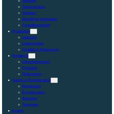
Wohnen
Tagesstruktur
Arbeiten
Berufliche Integration
Freiwilligenarbeit
Produktion
Industrie
Lebensmittel
Qualität & Referenzen
Rehatech
Dienstleistungen
Produkte
Referenzen
Gastro & Eventlocation
Restaurant
Eventlocation
Bankette
Seminare
Events