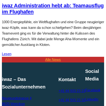
iwaz Administration hebt ab: Teamausflug
im Flughafen
1000 Energiepfähle, ein Weltflughafen und eine Gruppe neugieriger
iwaz-Köpfe, was kann da schon schiefgehen? Beim diesjährigen
Teamevent ging es für die Verwaltung hinter die Kulissen des
Flughafens Zürich. Mit dabei jede Menge Aha-Momente und ein
gemütlicher Ausklang in Kloten.
Lesen
Alle News
Social
Media
iwaz – Das
Kontakt
Sozialunternehmen
Facebook
+41 44 933 23 23
Neugrundstrasse 4
LinkedIn
+41 44 933 23 32
8620 Wetzikon