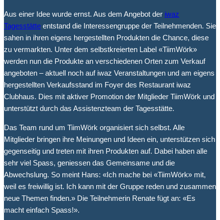
Aus einer Idee wurde ernst. Aus dem Angebot der
iwaz
Tagesstätte
entstand die Interessengruppe der Teilnehmenden. Sie
sahen in ihren eigens hergestellten Produkten die Chance, diese
zu vermarkten. Unter dem selbstkreierten Label «TiimWörk»
werden nun die Produkte an verschiedenen Orten zum Verkauf
angeboten – aktuell noch auf iwaz Veranstaltungen und am eigens
hergestellten Verkaufsstand im Foyer des Restaurant iwaz
Clubhaus. Dies mit aktiver Promotion der Mitglieder TiimWörk und
unterstützt durch das Assistenzteam der Tagesstätte.
Das Team rund um TiimWörk organisiert sich selbst. Alle
Mitglieder bringen ihre Meinungen und Ideen ein, unterstützen sich
gegenseitig und treten mit ihren Produkten auf. Dabei haben alle
sehr viel Spass, geniessen das Gemeinsame und die
Abwechslung. So meint Hans: «Ich mache bei «TiimWörk» mit,
weil es freiwillig ist. Ich kann mit der Gruppe reden und zusammen
neue Themen finden.» Die Teilnehmerin Renate fügt an: «Es
macht einfach Spass!».