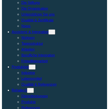
Die Stiftung
Die Organisation
Unterstützen Sie uns
Qualität & Zertifikate
News
Assistenz & Integration
Wohnen
Tagesstruktur
Arbeiten
Berufliche Integration
Freiwilligenarbeit
Produktion
Industrie
Lebensmittel
Qualität & Referenzen
Rehatech
Dienstleistungen
Produkte
Referenzen