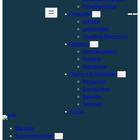
Freiwilligenarbeit
Produktion
Industrie
Lebensmittel
Qualität & Referenzen
Rehatech
Dienstleistungen
Produkte
Referenzen
Gastro & Eventlocation
Restaurant
Eventlocation
Bankette
Seminare
Events
Startseite
Sozialunternehmen