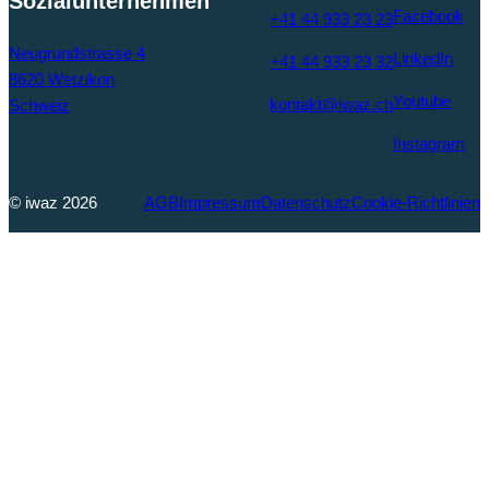
Sozialunternehmen
Facebook
+41 44 933 23 23
Neugrundstrasse 4
LinkedIn
+41 44 933 23 32
8620 Wetzikon
Youtube
kontakt@iwaz.ch
Schweiz
Instagram
© iwaz 2026
AGB
Impressum
Datenschutz
Cookie-Richtlinien
«TiimWörk»:
Eine kreative
Interessengrupp