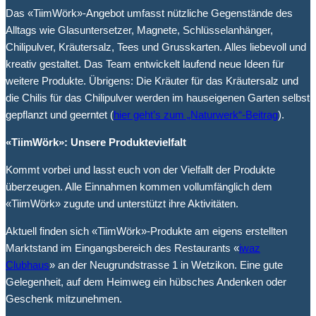
Das «TiimWörk»-Angebot umfasst nützliche Gegenstände des
Alltags wie Glasuntersetzer, Magnete, Schlüsselanhänger,
Chilipulver, Kräutersalz, Tees und Grusskarten. Alles liebevoll und
kreativ gestaltet. Das Team entwickelt laufend neue Ideen für
weitere Produkte. Übrigens: Die Kräuter für das Kräutersalz und
die Chilis für das Chilipulver werden im hauseigenen Garten selbst
gepflanzt und geerntet (
hier geht’s zum „Naturwerk“-Beitrag
).
«TiimWörk»: Unsere Produktevielfalt
Kommt vorbei und lasst euch von der Vielfallt der Produkte
überzeugen. Alle Einnahmen kommen vollumfänglich dem
«TiimWörk» zugute und unterstützt ihre Aktivitäten.
Aktuell finden sich «TiimWörk»-Produkte am eigens erstellten
Marktstand im Eingangsbereich des Restaurants «
iwaz
Clubhaus
» an der Neugrundstrasse 1 in Wetzikon. Eine gute
Gelegenheit, auf dem Heimweg ein hübsches Andenken oder
Geschenk mitzunehmen.