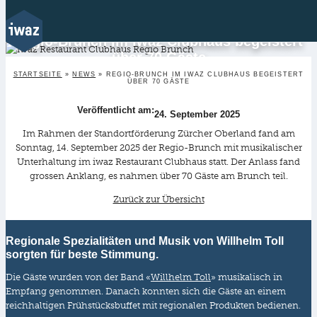
Regio-Brunch im iwaz Clubhaus begeistert
Zum
über 70 Gäste
Inhalt
STARTSEITE
»
NEWS
»
REGIO-BRUNCH IM IWAZ CLUBHAUS BEGEISTERT
springen
ÜBER 70 GÄSTE
Veröffentlicht am:
24. September 2025
Im Rahmen der Standortförderung Zürcher Oberland fand am
Sonntag, 14. September 2025 der Regio-Brunch mit musikalischer
Unterhaltung im iwaz Restaurant Clubhaus statt. Der Anlass fand
grossen Anklang, es nahmen über 70 Gäste am Brunch teil.
Zurück zur Übersicht
Regionale Spezialitäten und Musik von Willhelm Toll
sorgten für beste Stimmung.
Die Gäste wurden von der Band «
Willhelm Toll
» musikalisch in
Empfang genommen. Danach konnten sich die Gäste an einem
reichhaltigen Frühstücksbuffet mit regionalen Produkten bedienen.