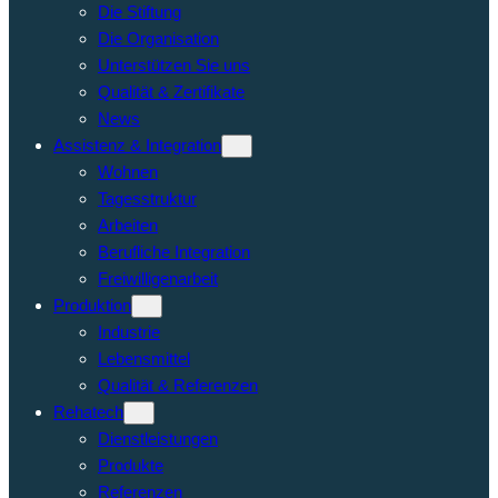
Die Stiftung
Die Organisation
Unterstützen Sie uns
Qualität & Zertifikate
News
Assistenz & Integration
Wohnen
Tagesstruktur
Arbeiten
Berufliche Integration
Freiwilligenarbeit
Produktion
Industrie
Lebensmittel
Qualität & Referenzen
Rehatech
Dienstleistungen
Produkte
Referenzen