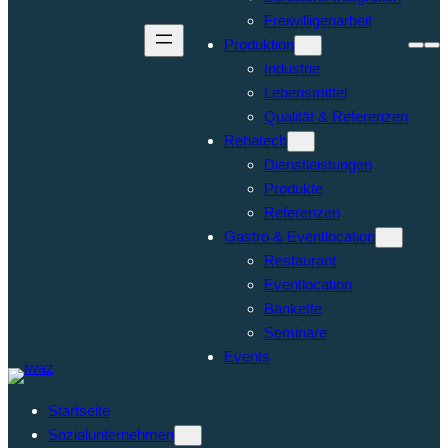
Freiwilligenarbeit
Produktion
Industrie
Lebensmittel
Qualität & Referenzen
Rehatech
Dienstleistungen
Produkte
Referenzen
Gastro & Eventlocation
Restaurant
Eventlocation
Bankette
Seminare
Events
Startseite
Sozialunternehmen