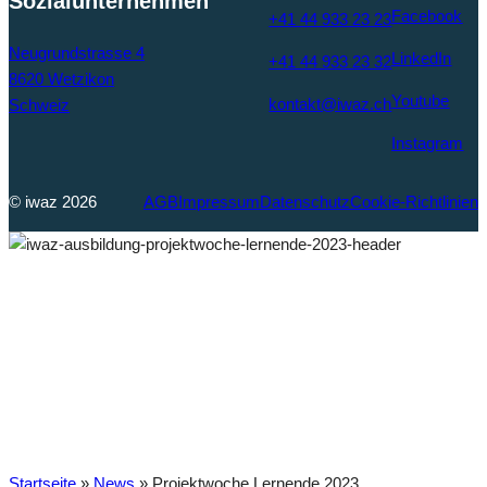
Sozialunternehmen
Facebook
+41 44 933 23 23
Neugrundstrasse 4
LinkedIn
+41 44 933 23 32
8620 Wetzikon
Youtube
kontakt@iwaz.ch
Schweiz
Instagram
© iwaz 2026
AGB
Impressum
Datenschutz
Cookie-Richtlinien
Projektwoche
Lernende 2023
Startseite
»
News
»
Projektwoche Lernende 2023