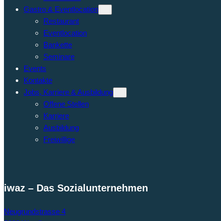
Gastro & Eventlocation
Restaurant
Eventlocation
Bankette
Seminare
Events
Kontakte
Jobs, Karriere & Ausbildung
Offene Stellen
Karriere
Ausbildung
Freiwillige
iwaz – Das Sozialunternehmen
Neugrundstrasse 4