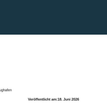
tration hebt ab: T
Flughafen
lughafen
Veröffentlicht am:
18. Juni 2026