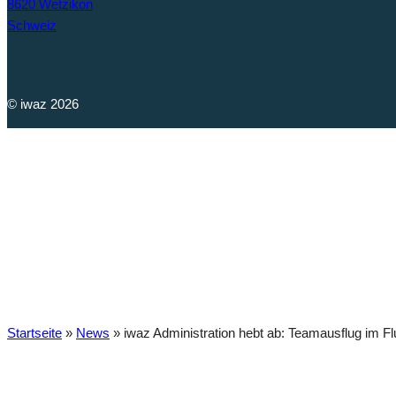
8620 Wetzikon
Schweiz
© iwaz 2026
iwaz Adminis
Startseite
»
News
»
iwaz Administration hebt ab: Teamausflug im F