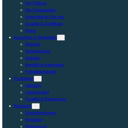
Die Stiftung
Die Organisation
Unterstützen Sie uns
Qualität & Zertifikate
News
Assistenz & Integration
Wohnen
Tagesstruktur
Arbeiten
Berufliche Integration
Freiwilligenarbeit
Produktion
Industrie
Lebensmittel
Qualität & Referenzen
Rehatech
Dienstleistungen
Produkte
Referenzen