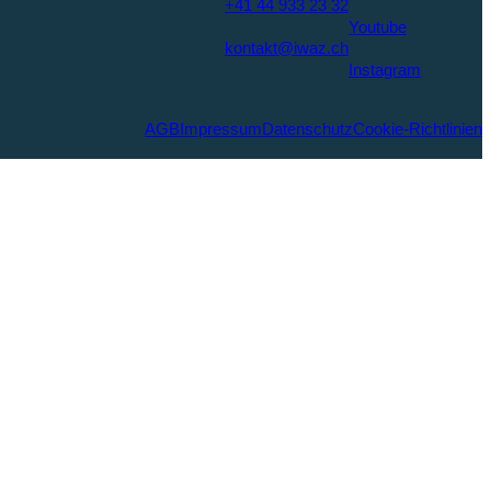
+41 44 933 23 32
Youtube
kontakt@iwaz.ch
Instagram
AGB
Impressum
Datenschutz
Cookie-Richtlinien
eamausflug im