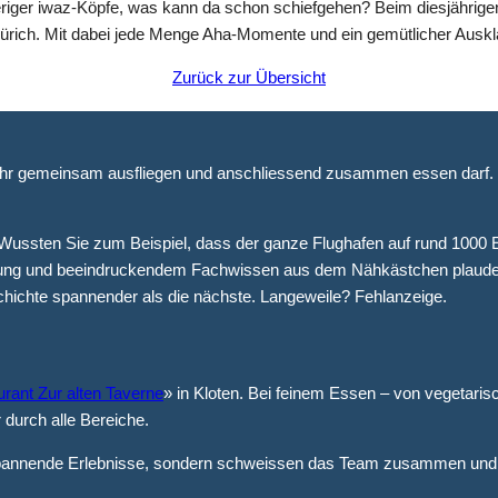
riger iwaz-Köpfe, was kann da schon schiefgehen? Beim diesjährigen
ürich. Mit dabei jede Menge Aha-Momente und ein gemütlicher Auskla
Zurück zur Übersicht
o Jahr gemeinsam ausfliegen und anschliessend zusammen essen darf.
ussten Sie zum Beispiel, dass der ganze Flughafen auf rund 1000 E
ung und beeindruckendem Fachwissen aus dem Nähkästchen plauderte. 
hichte spannender als die nächste. Langeweile? Fehlanzeige.
rant Zur alten Taverne
» in Kloten. Bei feinem Essen – von vegetarisch
durch alle Bereiche.
spannende Erlebnisse, sondern schweissen das Team zusammen und s