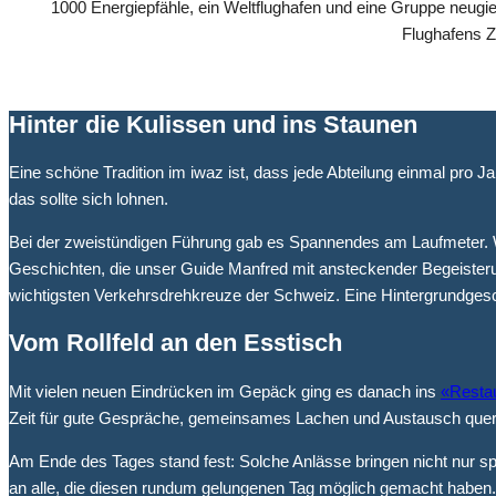
1000 Energiepfähle, ein Weltflughafen und eine Gruppe neugie
Flughafens Z
Hinter die Kulissen und ins Staunen
Eine schöne Tradition im iwaz ist, dass jede Abteilung einmal pr
das sollte sich lohnen.
Bei der zweistündigen Führung gab es Spannendes am Laufmeter. W
Geschichten, die unser Guide Manfred mit ansteckender Begeister
wichtigsten Verkehrsdrehkreuze der Schweiz. Eine Hintergrundgesc
Vom Rollfeld an den Esstisch
Mit vielen neuen Eindrücken im Gepäck ging es danach ins
«Restau
Zeit für gute Gespräche, gemeinsames Lachen und Austausch quer 
Am Ende des Tages stand fest: Solche Anlässe bringen nicht nur 
an alle, die diesen rundum gelungenen Tag möglich gemacht haben.