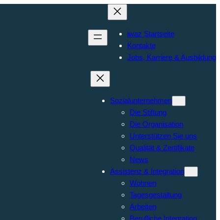
iwaz Startseite
Kontakte
Jobs, Karriere & Ausbildung
Sozialunternehmen
Die Stiftung
Die Organisation
Unterstützen Sie uns
Qualität & Zertifikate
News
Assistenz & Integration
Wohnen
Tagesgestaltung
Arbeiten
Berufliche Integration