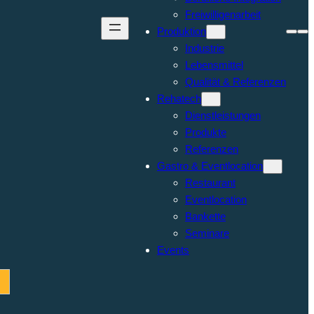
Freiwilligenarbeit
Produktion
Industrie
Lebensmittel
Qualität & Referenzen
Rehatech
Dienstleistungen
Produkte
Referenzen
Gastro & Eventlocation
Restaurant
Eventlocation
Bankette
Seminare
Events