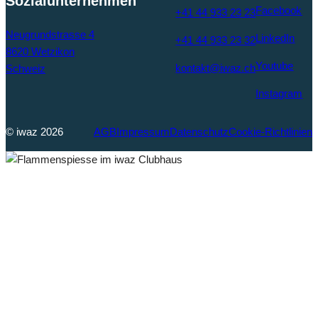
Sozialunternehmen
Facebook
+41 44 933 23 23
Neugrundstrasse 4
LinkedIn
+41 44 933 23 32
8620 Wetzikon
Youtube
kontakt@iwaz.ch
Schweiz
Instagram
© iwaz 2026
AGB
Impressum
Datenschutz
Cookie-Richtlinien
Flammenspiesse
im iwaz
Clubhaus