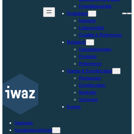
Freiwilligenarbeit
Produktion
Industrie
Lebensmittel
Qualität & Referenzen
Rehatech
Dienstleistungen
Produkte
Referenzen
Gastro & Eventlocation
Restaurant
Eventlocation
Bankette
Seminare
Events
Startseite
Sozialunternehmen