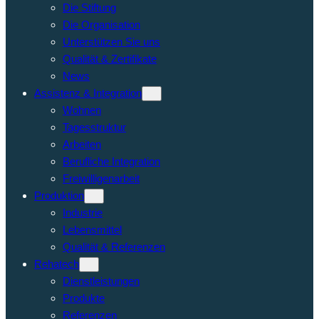
Die Stiftung
Die Organisation
Unterstützen Sie uns
Qualität & Zertifikate
News
Assistenz & Integration
Wohnen
Tagesstruktur
Arbeiten
Berufliche Integration
Freiwilligenarbeit
Produktion
Industrie
Lebensmittel
Qualität & Referenzen
Rehatech
Dienstleistungen
Produkte
Referenzen