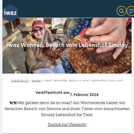
Zum
Inhalt
springen
iwaz Wohnen: Besuch vom Lebenshof Sinulay
STARTSEITE
»
NEWS
»
IWAZ WOHNEN: BESUCH VOM LEBENSHOF SINULAY
Veröffentlicht am:
7. Februar 2024
🐔🐔Wer gackert denn da im iwaz? Am Wochenende hatten wir
tierischen Besuch von Simone und ihren Tieren vom benachbarten
Sinulay Lebenshof für Tiere.
Zurück zur Übersicht